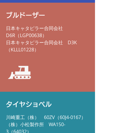
ブルドーザー
日本キャタピラー合同会社
D6R（LGP00638）
日本キャタピラー合同会社
D3K
（
KLLL01228）
タイヤショベル
川崎重工（株）
60ZV（
60J4-0167）
（株）
小松製作所
WA150-
3（
64032）