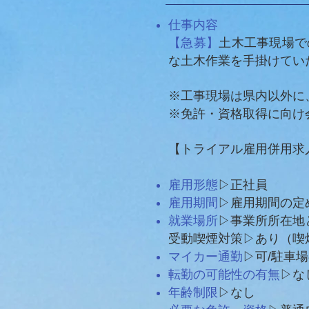
仕事内容
【急募】
土木工事現場で
な土木作業を手掛けてい
※工事現場は県内以外に
※免許・資格取得に向け
【トライアル雇用併用求
雇用形態
▷正社員
雇用期間
▷雇用期間の定
就業場所
▷事業所所在地と
受動喫煙対策▷あり（喫
マイカー通勤
▷可/駐車
転勤の可能性の有無
▷な
年齢制限
▷なし