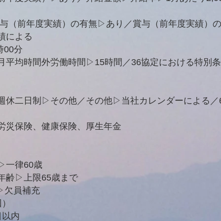
賞与（前年度実績）の有無▷あり／賞与（前年度実績）の
績による
時00分
月平均時間外労働時間▷15時間／36協定における特別
週休二日制▷その他／その他▷当社カレンダーによる／
労災保険、健康保険、厚生年金
▷一律60歳
年齢▷上限65歳まで
▷欠員補充
回）
日以内