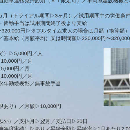
自動車運転免許必須（ＡＴ限定可）／車両系建設機械と
6カ月（トライアル期間▷3ヶ月）／試用期間中の労働条
・皆勤手当は試用期間終了後より支給
0円〜320,000円▷※フルタイム求人の場合は月額（換算
本給（月額平均）又は時間額▷220,000円〜320,00
▷5,000円／人
0,000円／月
,000円／月
0,000円／月
永年勤続表彰／無事故手当
あり）／月額▷10,000円
）
以外）／支払月▷翌月／支払日▷20日
年度実績）▷あり／昇給金額▷昇給率▷1月あたり2,000