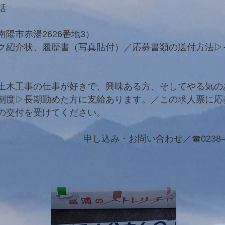
話
陽市赤湯2626番地3）
ク紹介状、履歴書（写真貼付）／応募書類の送付方法▷
。
土木工事の仕事が好きで、興味ある方、そしてやる気の
制度▷長期勤めた方に支給あります。／この求人票に応
の交付を受けてください。
申し込み・お問い合わせ／☎︎0238-