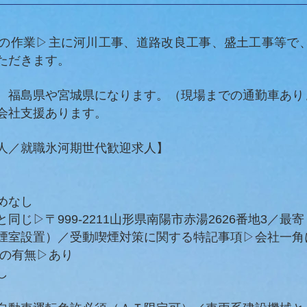
の作業▷主に河川工事、道路改良工事、盛土工事等で
ただきます。
、福島県や宮城県になります。（現場までの通勤車あり
会社支援あります。
人／
就職氷河期世代歓迎求人】
めなし
同じ▷〒999-2211山形県南陽市赤湯2626番地3／
煙室設置）／受動喫煙対策に関する特記事項▷会社一角
場の有無▷あり
し