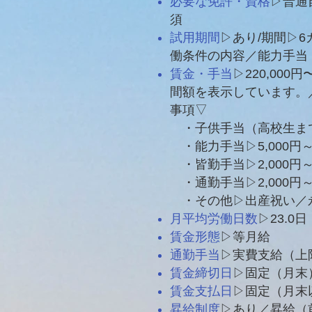
必要な免許・資格
▷普通
須
試用期間
▷あり/期間▷
働条件の内容／能力手当
賃金・手当
▷220,00
間額を表示しています。／基
事項▽
・子供手当（高校生まで）
・能力手当▷5,000円～1
・皆勤手当▷2,000円～5
・通勤手当▷2,000円～1
・その他▷出産祝い／
月平均労働日数
▷23.0日
賃金形態
▷等月給
通勤手当
▷実費支給（上限
賃金締切日
▷固定（月末
賃金支払日
▷固定（月末
昇給制度
▷あり／昇給（前