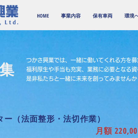
HOME
事業内容
保有車両
環境
つかさ興業では、一緒に働いてくれる方を募
集
福利厚生や手当も充実、業務に必要となる資
是非私たちと一緒に未来を創ってみませんか
ター（法面整形・法切作業）
月額 220,0