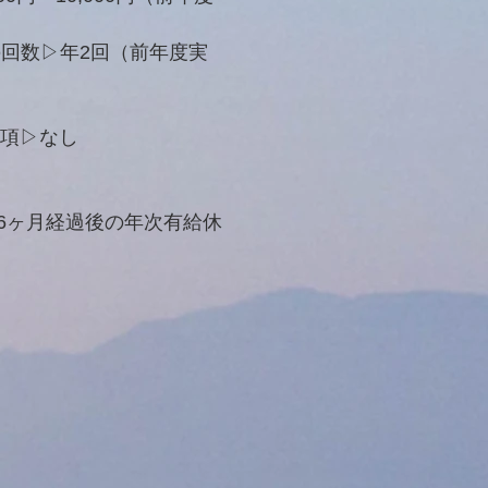
回数▷年2回（前年度実
条項▷なし
6ヶ月経過後の年次有給休