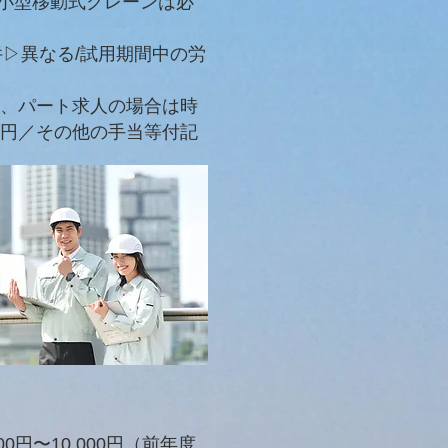
小型移動式クレーンは必
件▷異なる/試用期間中の労
額）、パート求人の場合は時
0円／
その他の手当等付記
円〜10,000円（前年度