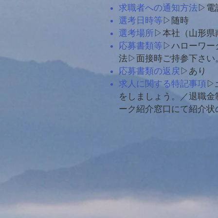
求職者への通知方法
▷電
選考日時等
▷随時
選考場所
▷本社（山形県南
応募書類等
▷ハローワー
法▷面接時ご持参下さい
応募書類の返戻
▷あり
求人に関する特記事項
▷
をしましょう。／退職金
ーク紹介窓口にて紹介状