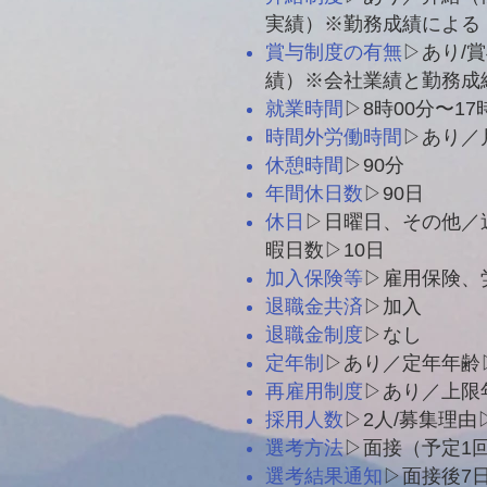
実績）※勤務成績による
賞与制度の有無
▷あり/
績）※会社業績と勤務成
就業時間
▷8時00分〜17
時間外労働時間
▷あり／
休憩時間
▷90分
年間休日数
▷90日
休日
▷日曜日、その他／
暇日数▷10日
加入保険等
▷雇用保険、
退職金共済
▷加入
退職金制度
▷なし
定年制
▷あり／定年年齢
再雇用制度
▷あり／上限
採用人数
▷2人/募集理由
選考方法
▷面接（予定1
選考結果通知
▷面接後7